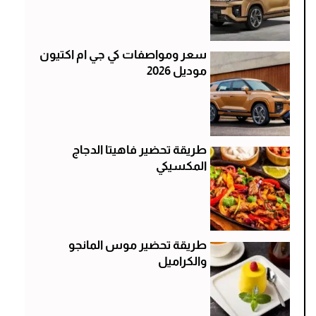
سعر ومواصفات كي جي ام اكتيون
موديل 2026
طريقة تحضير فاهيتا الدجاج
المكسيكي
طريقة تحضير موس المانجو
والكراميل