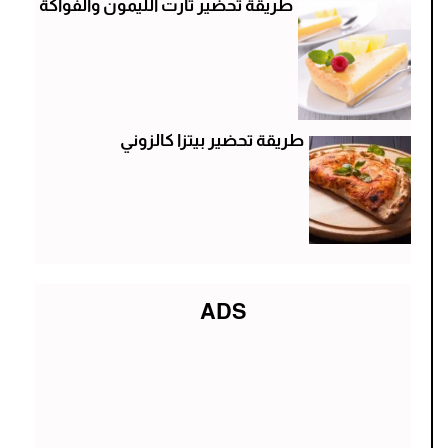
طريقة تحضير تارت الليمون والفواكة
طريقة تحضير بيتزا كالزوني
ADS