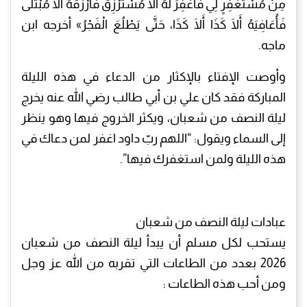
مِنْ مُسْتَغْفِرٍ لِي فَأَغْفِرَ لَهُ أَلَا مُسْتَرْزِقٌ فَأَرْزُقَهُ أَلَا مُبْتَلًى
فَأُعَافِيَهُ أَلَا كَذَا أَلَا كَذَا، حَتَّى يَطْلُعَ الْفَجْرُ» أخرجه ابن
ماجه.
وأوصت الإفتاء بالإكثار من الدعاء في هذه الليلة
المباركة فقد كان علي بن أبي طالب رضي الله عنه يخرج
ليلة النصف من شعبان، ويكثر الخروج فيها وهو ينظر
إلى السماء ويقول: “اللهم ربّ داود اغفر لمن دعاك في
هذه الليلة ولمن استغفرك فيها”.
عبادات ليلة النصف من شعبان
يستحب لكل مسلم أن يبدأ ليلة النصف من شعبان
2026 بعدد من الطاعات التي تقربه من الله عز وجل
ومن أحب هذه الطاعات :