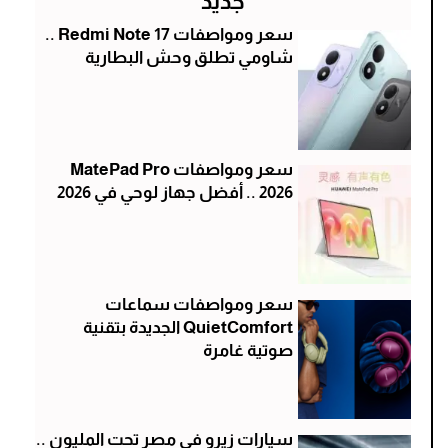
جديد
سعر ومواصفات Redmi Note 17 ..
شاومي تطلق وحش البطارية
سعر ومواصفات MatePad Pro
2026 .. أفضل جهاز لوحي في 2026
سعر ومواصفات سماعات
QuietComfort الجديدة بتقنية
صوتية غامرة
سيارات زيرو في مصر تحت المليون ..