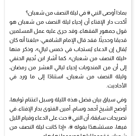
بماذا أوصى النبي ﷺ في ليلة النصف من شعبان؟
أكدت دار الإفتاء أن إحياء ليلة النصف من شعبان هو
قول جمهور الفقهاء، وقد جرى عليه عمل المسلمين
قديمًا وحديثًا. فقد قال الإمام الشافعي: «بلغنا أنه كان
يُقال إن الدعاء يُستجاب في خمس ليالٍ»، وذكر منها
«ليلة النصف من شعبان». كما أشار ابن نُجيم الحنفي
إلى أن من المندوبات إحياء ليالي العشر من رمضان،
وليلة النصف من شعبان، استنادًا إلى ما ورد في
الأحاديث.
وفي سياق بيان فضل هذه الليلة وسبل اغتنام ثوابها،
أوضح الشيخ أحمد وسام، أمين الفتوى بدار الإفتاء، في
تصريحات سابقة، أن النبي ﷺ حث على الدعاء وقيام الليل
فيها، مستشهدًا بقوله ﷺ: «إذا كانت ليلة النصف من