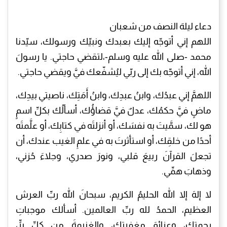
دعاء ليلة النصف من شعبان
اللهم إني أتوجّه إليك بعبدك ونبيّك ورسولك، سيّدنا
محمد -صلى الله عليه وسلم-،لتقضي حاجتي. يا رسولَ
الله، إني أتوجّه بك إلى ربّي ليُشفّعك فيَّ ويقضي حاجتي.
اللهمَّ إني عبدُك، وابنُ عبدِك، وابنُ أَمَتِك، ناصيتي بيدِك،
ماضٍ فيَّ حكمُك، عدلٌ فيَّ قضاؤُك، أسألُك بكلِّ اسمٍ
هو لك، سمَّيتَ به نفسَك، أو أنزلتَه في كتابِك، أو علَّمتَه
أحدًا من خلقِك، أو استأثرتَ به في علمِ الغيب عندك، أن
تجعلَ القرآنَ ربيعَ قلبي، ونورَ صدري، وجلاءَ حُزني،
وذهابَ همِّي.
لا إلهَ إلا الله الحليمُ الكريم، سبحانَ الله ربِّ العرش
العظيم، الحمدُ لله ربِّ العالمين. أسألك موجباتِ
رحمتك، وعزائمَ مغفرتك، والغنيمةَ من كلِّ برٍّ،