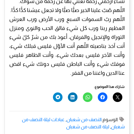
تشاء ارحمني رحمة تغنني بها عن رحمة من سواك.
اللّهم صُبّ علينا الخير صبًّا صبًّا ولا تجعل عيشنا كدًّا كدًّا.
اللّهم ربّ السموات السبع ورب الأرض ورب العرش
العظيم ربنا ورب كل شيء فالق الحب والنوى ومنزل
التوراة والإنجيل والفرقان، أعوذ بك من شرّ كلّ شيء
أنت آخذ بناصيته اللّهم أنت الأوّل فليس قبلك شيء،
وأنت الآخر فليس بعدك شيء، وأنت الظاهر فليس
فوقك شيء وأنت الباطن فليس دونك شيء اقض
عنا الدين واغننا من الفقر.
شارك هذا الموضوع:
الوسوم:
النصف من شعبان
,
عبادات ليلة النصف من
شعبان
,
ليلة النصف من شعبان