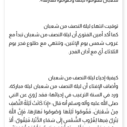
شعبان فقوموا ليلها وصوموا نهارها».
توقيت انتهاء ليلة النصف من شعبان
كما أكد أمين الفتوى أن ليلة النصف من شعبان تبدأ مع
غروب شمس يوم الإثنين، وتنتهي مع طلوع فجر يوم
الثلاثاء، أي مع أذان الفجر.
كيفية إحياء ليلة النصف من شعبان
وأضاف الإفتاء أن ليلة النصف من شعبان ليلة مباركة،
ورد في السنة الترغيب في إحيائها؛ فقد رُوي عن النبي
صلى الله عليه وآله وسلم أنه قال: «إِذَا كَانَتْ لَيْلَةُ النِّصْفِ
مِنْ شَعْبَانَ، فَقُومُوا لَيْلَهَا وَصُومُوا نَهَارَهَا، فَإِنَّ اللَّهَ
يَنْزِلُ فِيهَا لِغُرُوبِ الشَّمْسِ إِلَى سَمَاءِ الدُّنْيَا، فَيَقُولُ: أَلَا