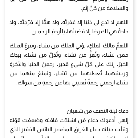
والسلامةَ من كلِّ إثم.
اللهم لا تدع لي ذنبًا إلا غفرتَه، ولا همًّا إلا فرّجتَه، ولا
حاجةً هي لك رضا إلا قضيتَها، يا أرحمَ الراحمين.
اللهمَّ مالكَ الملكِ، تؤتي الملكَ من تشاء، وتنزعُ الملكَ
ممن تشاء، وتُعِزُّ من تشاء، وتُذِلُّ من تشاء، بيدِك
الخيرُ، إنك على كلِّ شيءٍ قدير، رحمنَ الدنيا والآخرةِ
ورحيمَهما، تُعطيهما من تشاء، وتمنعُ منهما من
تشاء، ارحمني رحمةً تُغنيني بها عن رحمةِ من سواك.
دعاء ليلة النصف من شعبان
إلهي أدعوك دعاء مَن اشتدّت فاقته وضعفت قوّته
وقلّت حيلته دعاء الغريق المضطر البائس الفقير الذي