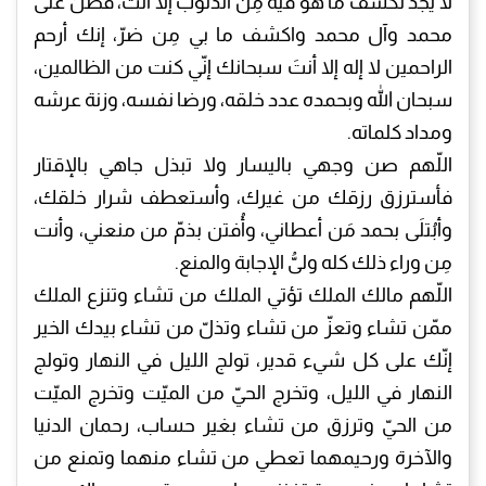
لا يجد لكشف ما هو فيه مِن الذنوب إلا أنت، فصلِّ على
محمد وآل محمد واكشف ما بي مِن ضرّ، إنك أرحم
الراحمين لا إله إلا أنتَ سبحانك إنّي كنت من الظالمين،
سبحان الله وبحمده عدد خلقه، ورضا نفسه، وزنة عرشه
ومداد كلماته.
اللّهم صن وجهي باليسار ولا تبذل جاهي بالإقتار
فأسترزق رزقك من غيرك، وأستعطف شرار خلقك،
وأبُتلَى بحمد مَن أعطاني، وأُفتن بذمّ من منعني، وأنت
مِن وراء ذلك كله ولىُّ الإجابة والمنع.
اللّهم مالك الملك تؤتي الملك من تشاء وتنزع الملك
ممّن تشاء وتعزّ من تشاء وتذلّ من تشاء بيدك الخير
إنّك على كل شيء قدير، تولج الليل في النهار وتولج
النهار في الليل، وتخرج الحيّ من الميّت وتخرج الميّت
من الحيّ وترزق من تشاء بغير حساب، رحمان الدنيا
والآخرة ورحيمهما تعطي من تشاء منهما وتمنع من