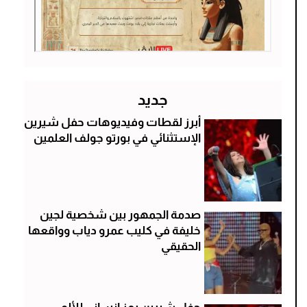
جديد
أبرز لقطات وفيديوهات حفل شيرين
الإستثنائي في بورتو جولف العلمين
صدمة الجمهور بين شخصية لجين
خليفة في كليب عمرو دياب وواقعها
الحقيقي