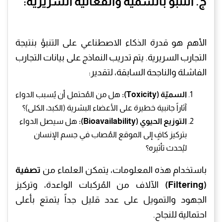
ج. التنبؤ بالسميّة والفعالية السريرية:
الأهم هو قدرة الذكاء الاصطناعي على التنبؤ بنتيجة
التجارب السريرية. يتم تدريب النماذج على بيانات التجارب
الفاشلة والناجحة السابقة، لتقدير:
السميّة (Toxicity):
هل من المُحتمل أن يُسبب الدواء
آثاراً جانبية خطيرة على الأعضاء البشرية (الكبد، الكلى)؟
التوزيع الحيوي (Bioavailability):
هل سيصل الدواء
بتركيز كافٍ إلى الموقع المُصاب في جسم الإنسان
ليُحدث تأثيره؟
باستخدام هذه المعلومات، يتمكن العلماء من
تصفية
(Filtering)
الآلاف من المُركبات الواعدة، وتركيز
الجهود والتمويل على عدد قليل جداً يتمتع بأعلى
احتمالية للنجاح.