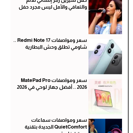
حفل شيرين رمز إنساني للألم
والتعافي والأمل ليس مجرد حفل
سعر ومواصفات Redmi Note 17 ..
شاومي تطلق وحش البطارية
سعر ومواصفات MatePad Pro
2026 .. أفضل جهاز لوحي في 2026
سعر ومواصفات سماعات
QuietComfort الجديدة بتقنية