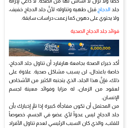
خطأ ولا تزال لا أساس لها من الصحة. لا داعي لإزالة
جلد
الدجاج
قبل طهيه وتناوله؛ لأنَّ جلد الدجاج خفيف،
ولا يحتوي على دهون كما زعمت دراسات سابقة.
فوائد جلد الدجاج الصحية
أكد خبراء الصحة بجامعة هارفارد أن تناول جلد الدجاج،
خاصة باعتدال، لن يسبب مشاكل صحية. علاوة على
ذلك، فإنَّ هذا الجلد، الذي يتجنبه الكثير من الأشخاص
لعقود من الزمان، له مزايا وفوائد معينة لجسم
الإنسان.
من المحتمل أن تكون مفاجأة كبيرة إذا تمَّ إخبارك بأن
جلد الدجاج ليس عدواً لأي عضو في الجسم، خصوصاً
للقلب، والذي كان السبب الرئيسي لعدم تناول الأفراد