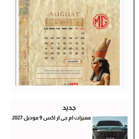
جديد
مميزات ام جى ار اكس 9 موديل 2027