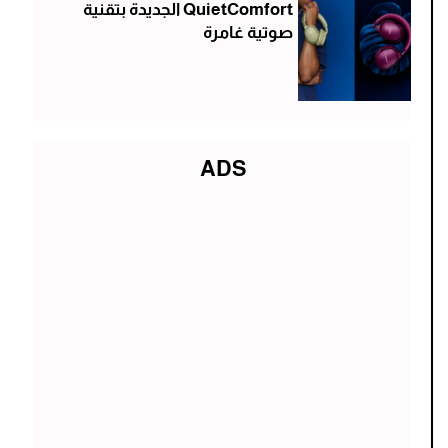
QuietComfort الجديدة بتقنية
صوتية غامرة
ADS