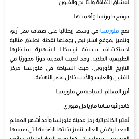
لعشاق الثقافة والتاريخ والفنون.
موقع فلورنسا وأهميتها
تقع
فلورنسا
في وسط إيطاليا على ضفاف نهر أرنو،
وتتميز بموقع استراتيجي يجعلها نقطة انطلاق مثالية
لاستكشاف منطقة توسكانا الشهيرة بمناظرها
الطبيعية الخلابة. وقد لعبت المدينة دورًا محوريًا في
التاريخ الأوروبي، حيث السياحة في فلورنسا مركز
للفنون والعلوم والأدب خلال عصر النهضة.
أبرز المعالم السياحية في فلورنسا
كاتدرائية سانتا ماريا دل فيوري
تُعتبر الكاتدرائية رمز مدينة فلورنسا وأحد أشهر المعالم
المعمارية في العالم. تتميز بقبتها الضخمة التي صممها
المهندس برونليسكي، كما تمنح الزوار إطلالات رائعة