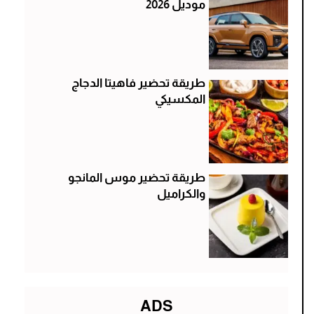
موديل 2026
طريقة تحضير فاهيتا الدجاج
المكسيكي
طريقة تحضير موس المانجو
والكراميل
ADS