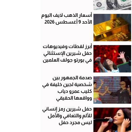
أسعار الذهب لايف اليوم
الأحد 9 أغسطس 2026
أبرز لقطات وفيديوهات
حفل شيرين الإستثنائي
في بورتو جولف العلمين
صدمة الجمهور بين
شخصية لجين خليفة في
كليب عمرو دياب
وواقعها الحقيقي
حفل شيرين رمز إنساني
للألم والتعافي والأمل
ليس مجرد حفل