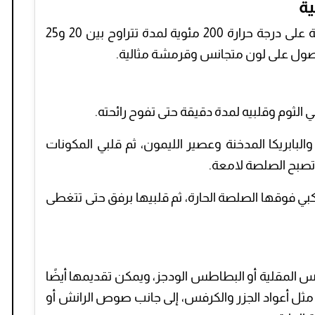
ية
يمكن أيضًا طهي الأجنحة في القلاية الهوائية على درجة حرارة 200 مئوية لمدة تتراوح بين 20 و25
حصول على لون متجانس وقرمشة مثالية.
ي الثوم وقلبيه لمدة دقيقة حتى تفوح رائحته.
بريكا المدخنة وعصير الليمون، ثم قلبي المكونات
تصبح الصلصة لامعة.
بي فوقها الصلصة الحارة، ثم قلبيها برفق حتى تتغطى
س المقلية أو البطاطس الودجز، ويمكن تقديمها أيضًا
ثل أعواد الجزر والكرفس، إلى جانب صوص الرانش أو