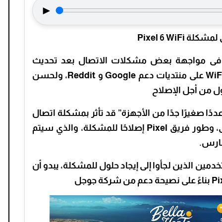
►
Pixel 6 Wi
ى بكسل 6 مستمرون فى مواجهة بعض مشكلات الاتصال بعد تحديث
فبراير، وأبلغ المستخدمون عن مشكلات WiFi على منتديات دعم Google و Reddit، ولحسن
ول من أجل الإصلاح
ق مجتمع Pixel علىReddit أن “عددًا صغيرًا جدًا من الأجهزة” قد تأثر بمشكلة اتصال
WiFi وأنه تم العثور على السبب الأساسى، وطور فريق Pixel إصلاحًا للمشكلة، والذي سيتم
دمين الذين لجأوا إلى إيجاد حلول للمشكلة، يبدو أن