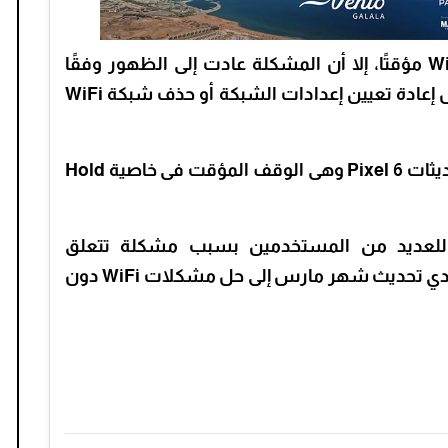
وعلى الرغم من أن ذلك حل مشكلات WiFi مؤقتًا، إلا أن المشكلة عادت إلى الظهور وفقًا
لـ9to5 جوجل، وقد تكون التدابير الأخرى مثل إعادة تعيين إعدادات الشبكة أو حذف شبكة WiFi
وكانت هناك مشكلات أخرى ناشئة عن تحديثات Pixel 6 وهى الوقف المؤقت فى خاصية Hold
 للعديد من المستخدمين بسبب مشكلة تتعلق
بالمكالمات التي تم إسقاطها، ونأمل أن يؤدي تحديث شهر مارس إلى حل مشكلات WiFi دون