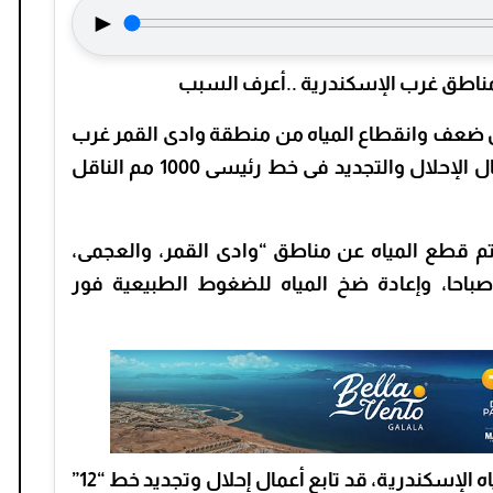
►
 ضعف وانقطاع المياه من منطقة وادى القمر غرب
الإسكندرية، غدا الأربعاء، وذلك نظراً لأعمال الإحلال والتجديد فى خط رئيسى 1000 مم الناقل
م قطع المياه عن مناطق “وادى القمر، والعجمى،
 صباحا، وإعادة ضخ المياه للضغوط الطبيعية فور
وكان المهندس أحمد جابر رئيس شركة مياه الإسكندرية، قد تابع أعمال إحلال وتجديد خط “12”