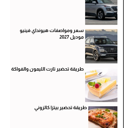
سعر ومواصفات هيونداي فينيو
موديل 2027
طريقة تحضير تارت الليمون والفواكة
طريقة تحضير بيتزا كالزوني