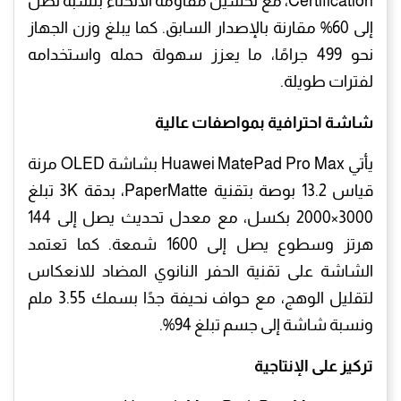
Certification، مع تحسين مقاومة الانحناء بنسبة تصل
إلى 60% مقارنة بالإصدار السابق. كما يبلغ وزن الجهاز
نحو 499 جرامًا، ما يعزز سهولة حمله واستخدامه
لفترات طويلة.
شاشة احترافية بمواصفات عالية
يأتي Huawei MatePad Pro Max بشاشة OLED مرنة
قياس 13.2 بوصة بتقنية PaperMatte، بدقة 3K تبلغ
3000×2000 بكسل، مع معدل تحديث يصل إلى 144
هرتز وسطوع يصل إلى 1600 شمعة. كما تعتمد
الشاشة على تقنية الحفر النانوي المضاد للانعكاس
لتقليل الوهج، مع حواف نحيفة جدًا بسمك 3.55 ملم
ونسبة شاشة إلى جسم تبلغ 94%.
تركيز على الإنتاجية