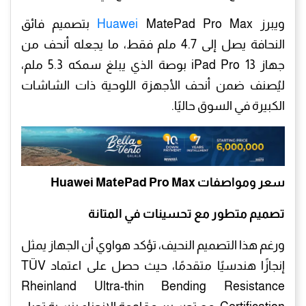
ويبرز
Huawei
MatePad Pro Max بتصميم فائق
النحافة يصل إلى 4.7 ملم فقط، ما يجعله أنحف من
جهاز iPad Pro 13 بوصة الذي يبلغ سمكه 5.3 ملم،
ليُصنف ضمن أنحف الأجهزة اللوحية ذات الشاشات
الكبيرة في السوق حاليًا.
سعر ومواصفات Huawei MatePad Pro Max
تصميم متطور مع تحسينات في المتانة
ورغم هذا التصميم النحيف، تؤكد هواوي أن الجهاز يمثل
إنجازًا هندسيًا متقدمًا، حيث حصل على اعتماد TÜV
Rheinland Ultra-thin Bending Resistance