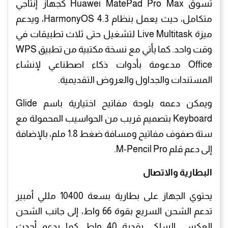
تسوق Huawei MatePad Pro Max كجهاز إنتاجي
متكامل، حيث يعمل بنظام HarmonyOS 4.3، ويدعم
ميزة Live Multitask لتشغيل حتى ثلاث تطبيقات في
وقت واحد. كما يأتي مع نسخة مكتبية من تطبيق WPS
Office مدعومة بأدوات ذكاء اصطناعي لإنشاء
المستندات والجداول والعروض التقديمية.
ويمكن دعمه بلوحة مفاتيح اختيارية باسم Glide
Keyboard بتصميم قريب من الحواسيب المحمولة مع
ستة صفوف مفاتيح ومسافة ضغط 1.8 ملم، بالإضافة
إلى دعم قلم M-Pencil Pro.
البطارية والاتصال
يحتوي الجهاز على بطارية بسعة 10400 مللي أمبير
تدعم الشحن السريع بقوة 66 واط، إلى جانب الشحن
العكسي السلكي بقدرة 40 واط. كما يدعم أحدث