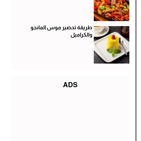
طريقة تحضير موس المانجو
والكراميل
ADS