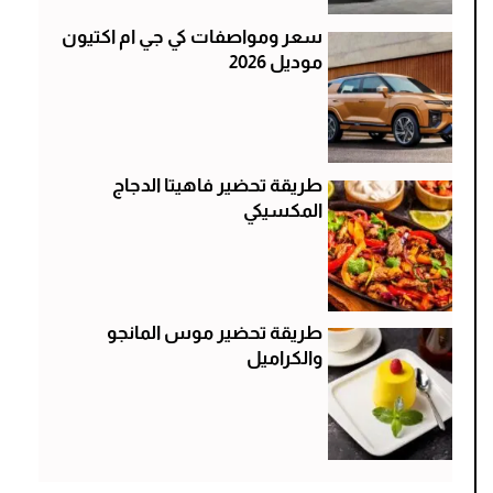
سعر ومواصفات كي جي ام اكتيون
موديل 2026
طريقة تحضير فاهيتا الدجاج
المكسيكي
طريقة تحضير موس المانجو
والكراميل