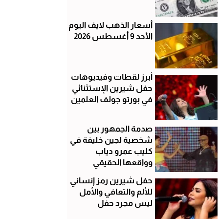
أسعار الذهب لايف اليوم
الأحد 9 أغسطس 2026
أبرز لقطات وفيديوهات
حفل شيرين الإستثنائي
في بورتو جولف العلمين
صدمة الجمهور بين
شخصية لجين خليفة في
كليب عمرو دياب
وواقعها الحقيقي
حفل شيرين رمز إنساني
للألم والتعافي والأمل
ليس مجرد حفل