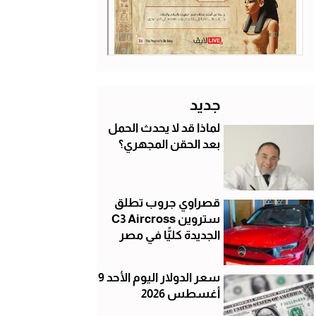
جديد
لماذا قد لا يحدث الحمل
بعد الحقن المجهري؟
قصراوي جروب تطلق
ستروين C3 Aircross
الجديدة كليًّا في مصر
سعر الدولار اليوم الأحد 9
أغسطس 2026