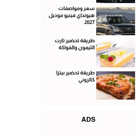
سعر ومواصفات
هيونداي فينيو موديل
2027
طريقة تحضير تارت
الليمون والفواكة
طريقة تحضير بيتزا
كالزوني
ADS