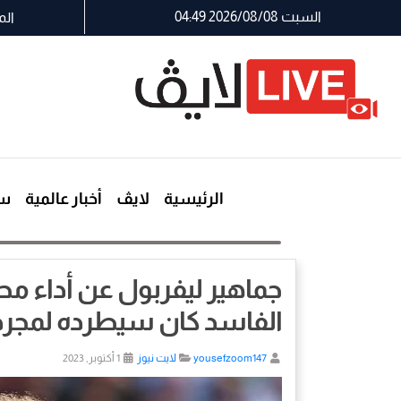
السبت 2026/08/08 04:49
الم
الرئيسية
لايڤ
أخبار عالمية
سي
جماهير ليفربول عن أداء محم
الفاسد كان سيطرده لمجرد
yousefzoom147
لايت نيوز
1 أكتوبر, 2023