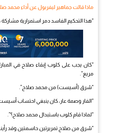
ماذا قالت جماهير ليفربول عن أداء محمد صلاح
“هذا التحكيم الفاسد دمر استمرارية مشاركة 
“كان يجب على كلوب إبقاء صلاح في المبار
مريع”.
“سُرق (أسيست) من محمد صلاح”.
“الفار وصمة عار، كان ينبغي احتساب أسيست
“لماذا قام كلوب باستبدال محمد صلاح؟”.
“سُرق من صلاح تمريرتين حاسمتين وقد رأينا 