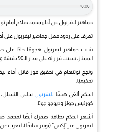
0:00
جماهير ليفربول عن أداء محمد صلاح أمام تو
تعرف على ردود فعل جماهير ليفربول على أدا
شنت جماهير ليفربول هجومًا حادًا على حكم
الممتاز، بسبب قراراته على مدار الـ90 دقيقة وتجاه المصري محمد صلاح.
ونجح توتنهام في تحقيق فوز قاتل أمام لي
تحكيميًا.
الحكم ألغى هدفًا
لليفربول
بداعي التسلل، 
كورتيس جونز وديوجو جوتا.
أشهر الحكم بطاقة صفراء أيضًا لمحمد صلا
ليفربول عبر “إكس” (تويتر سابقًا)، لتعرب عن