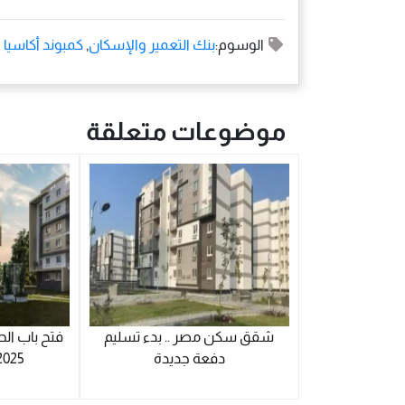
الوسوم:
بنك التعمير والإسكان
,
كمبوند أكاسيا
موضوعات متعلقة
شقق سكن مصر .. بدء تسليم
فتح باب ا
دفعة جديدة
2025 .. رابط التق