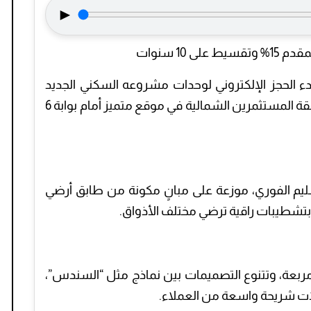
►
10 سنوات
بدء الحجز الإلكتروني لوحدات مشروعه السكني الجديد
لعام 2025، “كمبوند أكاسيا”، والذي يقع بمنطقة المستثمرين الشمالية في موقع متميز أمام بوابة 6
اهزة للتسليم الفوري، موزعة على مبانٍ مكونة من طابق أرضي
 بتشطيبات راقية ترضي مختلف الأذواق.
حات الشقق بين 156 و310 أمتار مربعة، وتتنوع التصميمات بين نماذج مثل “السندس”،
يلات شريحة واسعة من العملاء.