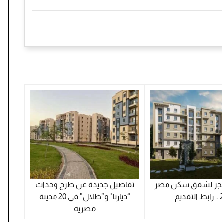
لحجز لشقق سكن مصر
تفاصيل جديدة عن طرح وحدات
ديم
“ديارنا” و”ظلال” في 20 مدينة
مصرية