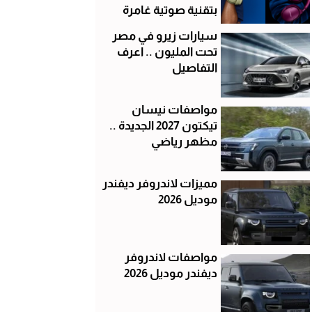
بتقنية صوتية غامرة
سيارات زيرو في مصر
تحت المليون .. اعرف
التفاصيل
مواصفات نيسان
تيكتون 2027 الجديدة ..
مظهر رياضي
مميزات لاندروفر ديفندر
موديل 2026
مواصفات لاندروفر
ديفندر موديل 2026