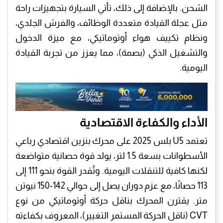
الشحن. بالإضافة إلى ذلك، تأتي السيارة بتجهيزات راحة
مثل عجلة القيادة متعددة الوظائف، والفرش الجلدي،
ونظام تكييف هواء أوتوماتيكي، مع ميزة الدخول
والتشغيل الذكي (بصمة)، مما يعزز من تجربة القيادة
اليومية.
​الأداء والكفاءة الاقتصادية
​تعتمد U5 بلس 2025 على محرك بنزين اقتصادي رباعي
الأسطوانات بسعة 1.5 لتر، يولد قوة حصانية متواضعة
لكنها كافية للتنقلات اليومية. وتُقدر القوة بنحو 111 إلى
113 حصانًا، مع عزم دوران يصل إلى حوالي 142-150 نيوتن
متر. يقترن المحرك بناقل حركة أوتوماتيكي من نوع
CVT (ناقل الحركة المستمر التغيير)، المعروف بكفاءته