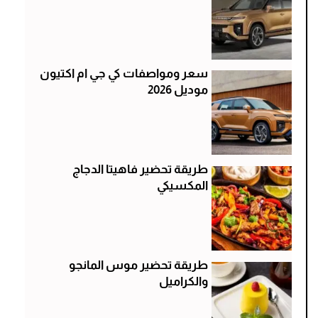
سعر ومواصفات كي جي ام اكتيون
موديل 2026
طريقة تحضير فاهيتا الدجاج
المكسيكي
طريقة تحضير موس المانجو
والكراميل