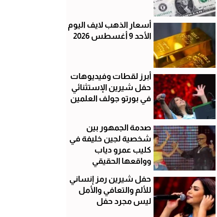
أسعار الذهب لايف اليوم
الأحد 9 أغسطس 2026
أبرز لقطات وفيديوهات
حفل شيرين الإستثنائي
في بورتو جولف العلمين
صدمة الجمهور بين
شخصية لجين خليفة في
كليب عمرو دياب
وواقعها الحقيقي
حفل شيرين رمز إنساني
للألم والتعافي والأمل
ليس مجرد حفل