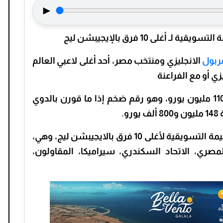
►
غلى 10 فرق بالإيجيبشن ليج
ربول
الانجليزي ومنتخب مصر، أحد أغلى لاعبي العالم
زي أو مع الفراعنة
وبلغت القيمة التسويقية للنجم المصري 110 مليون يورو، وهو رقم ضخم إذا ما قورن بالدوي
.
قيمة النجم المصري محمد صلاح عادلت القيمة التسويقية لأغلى 10 فرق بالايجيبشن ليج، وهي،
المصري، الاتحاد السكندري، سيراميكا، المقاولون،