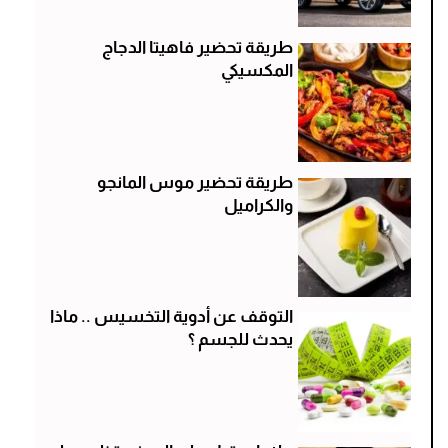
طريقة تحضير فاهيتا الدجاج
المكسيكي
طريقة تحضير موس المانجو
والكراميل
التوقف عن أدوية التخسيس .. ماذا
يحدث للجسم ؟