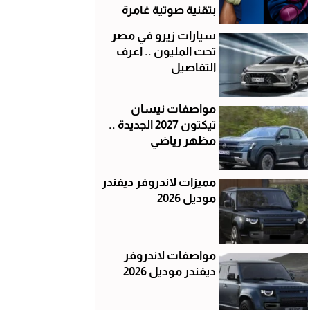
بتقنية صوتية غامرة
سيارات زيرو في مصر
تحت المليون .. اعرف
التفاصيل
مواصفات نيسان
تيكتون 2027 الجديدة ..
مظهر رياضي
مميزات لاندروفر ديفندر
موديل 2026
مواصفات لاندروفر
ديفندر موديل 2026