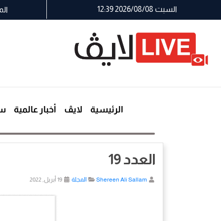
السبت 2026/08/08 12:39
الم
الرئيسية
لايڤ
أخبار عالمية
سي
العدد 19
Shereen Ali Sallam
المجلة
19 أبريل, 2022