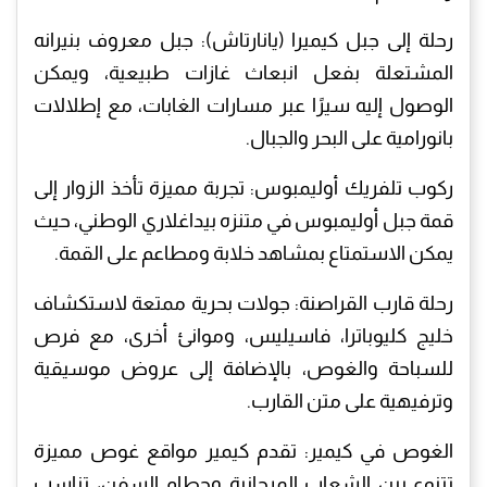
رحلة إلى جبل كيميرا (يانارتاش): جبل معروف بنيرانه
المشتعلة بفعل انبعاث غازات طبيعية، ويمكن
الوصول إليه سيرًا عبر مسارات الغابات، مع إطلالات
بانورامية على البحر والجبال.
ركوب تلفريك أوليمبوس: تجربة مميزة تأخذ الزوار إلى
قمة جبل أوليمبوس في متنزه بيداغلاري الوطني، حيث
يمكن الاستمتاع بمشاهد خلابة ومطاعم على القمة.
رحلة قارب القراصنة: جولات بحرية ممتعة لاستكشاف
خليج كليوباترا، فاسيليس، وموانئ أخرى، مع فرص
للسباحة والغوص، بالإضافة إلى عروض موسيقية
وترفيهية على متن القارب.
الغوص في كيمير: تقدم كيمير مواقع غوص مميزة
تتنوع بين الشعاب المرجانية وحطام السفن، تناسب