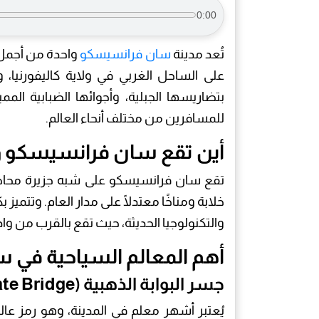
0:00
تُعد مدينة
سان فرانسيسكو
واحدة من أجمل 
على الساحل الغربي في ولاية كاليفورنيا،
بتضاريسها الجبلية، وأجوائها الضبابية المم
للمسافرين من مختلف أنحاء العالم.
أين تقع سان فرانسيسكو ول
تقع سان فرانسيسكو على شبه جزيرة محاطة
خلابة ومناخًا معتدلًا على مدار العام. وتتميز 
والتكنولوجيا الحديثة، حيث تقع بالقرب من وا
أهم المعالم السياحية في
جسر البوابة الذهبية (Golden Gate Bridge)
يُعتبر أشهر معلم في المدينة، وهو رمز عال