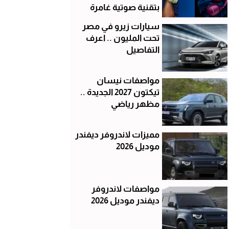
بتقنية صوتية غامرة
سيارات زيرو في مصر
تحت المليون .. اعرف
التفاصيل
مواصفات نيسان
تيكتون 2027 الجديدة ..
مظهر رياضي
مميزات لاندروفر ديفندر
موديل 2026
مواصفات لاندروفر
ديفندر موديل 2026