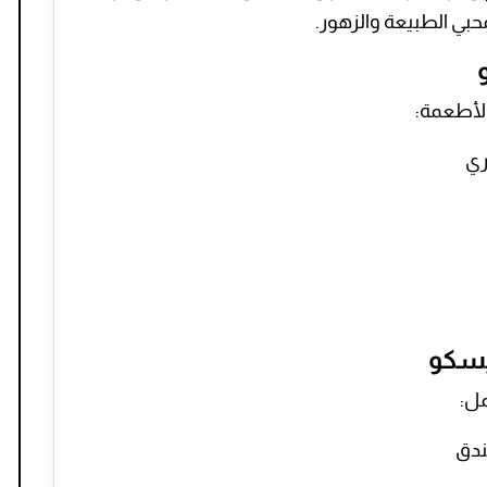
 لمحبي الطبيعة والزهور.
الأطعمة:
يسكو
مل:
ندق