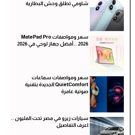
شاومي تطلق وحش البطارية
سعر ومواصفات MatePad Pro
2026 .. أفضل جهاز لوحي في 2026
سعر ومواصفات سماعات
QuietComfort الجديدة بتقنية
صوتية غامرة
سيارات زيرو في مصر تحت المليون ..
اعرف التفاصيل