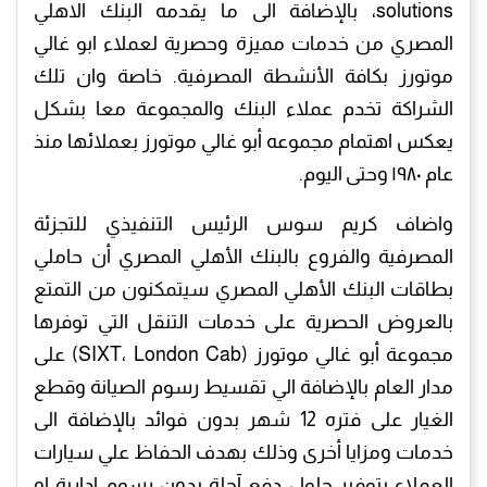
solutions، بالإضافة الى ما يقدمه البنك الاهلي
المصري من خدمات مميزة وحصرية لعملاء ابو غالي
موتورز بكافة الأنشطة المصرفية. خاصة وان تلك
الشراكة تخدم عملاء البنك والمجموعة معا بشكل
يعكس اهتمام مجموعه أبو غالي موتورز بعملائها منذ
عام ١٩٨٠ وحتى اليوم.
واضاف كريم سوس الرئيس التنفيذي للتجزئة
المصرفية والفروع بالبنك الأهلي المصري أن حاملي
بطاقات البنك الأهلي المصري سيتمكنون من التمتع
بالعروض الحصرية على خدمات التنقل التي توفرها
مجموعة أبو غالي موتورز (SIXT، London Cab) على
مدار العام بالإضافة الي تقسيط رسوم الصيانة وقطع
الغيار على فتره 12 شهر بدون فوائد بالإضافة الى
خدمات ومزايا أخرى وذلك بهدف الحفاظ علي سيارات
العملاء بتوفير حلول دفع آجلة بدون رسوم إدارية او