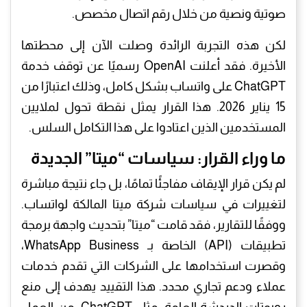
صوتية ونصية من خلال رقم اتصال مخصص.
​لكن هذه التجربة الرائدة وصلت الآن إلى محطتها
الأخيرة. فقد أعلنت OpenAI رسميًا عن توقف خدمة
ChatGPT على واتساب بشكل كامل، وذلك اعتبارًا من
15 يناير 2026. هذا القرار يمثل نقطة تحول لملايين
المستخدمين الذين اعتادوا على هذا التكامل السلس.
​ما وراء القرار: سياسات “ميتا” الجديدة
​لم يكن قرار الإيقاف مفاجئًا تمامًا، بل جاء نتيجة مباشرة
لتغييرات في سياسات شركة ميتا المالكة لواتساب.
ووفقًا للتقارير، فقد قامت “ميتا” بتحديث واجهة برمجة
تطبيقات (API) الخاصة بـ WhatsApp Business،
وقصرت استخدامها على الشركات التي تقدم خدمات
عملاء ودعم تجاري محدد. هذا التقييد يهدف إلى منع
روبوتات الدردشة العامة، مثل ChatGPT، من العمل