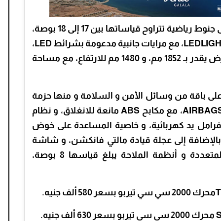
ترتكز السيارة فورد فيوجن موديل 2021 على جنوط رياضية تتراوح قياساتها بين 17 إلى 18 بوصة،
مع مصابيح أمامية انسيابية تعمل بتقنية LEDLIGHT، مع مرايات جانبية مدعومة بشرائط LED،
بينما يبلغ طول السيارة نحو 4870 مم، و عرض يقدر بـ 1852 مم، و 1480 مم للارتفاع، مع مساحة
لت السيارة فورد فيوجن موديل 2021 على باقة من وسائل الأمن و السلامة و منها حزمة
متكاملة من الوسائد الهوائية تصل إلى 7 AIRBAGS، مع مكابح ABS مانعة للانغلاق، و نظام
و مثبت سرعة، و فرامل يد كهربائية، و خاصية المساعدة على خوض
بالإضافة إلى عجلة قيادة مالتي فانكشن، و شاشة
ملونة تعمل باللمس لعرض الوسائط المتعددة و أنظمة الملاحة يبلغ قياسها 8 بوصة،