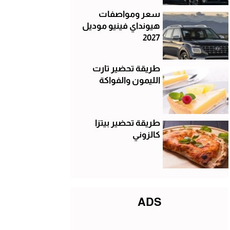
سعر ومواصفات
هيونداي فينيو موديل
2027
طريقة تحضير تارت
الليمون والفواكة
طريقة تحضير بيتزا
كالزوني
ADS