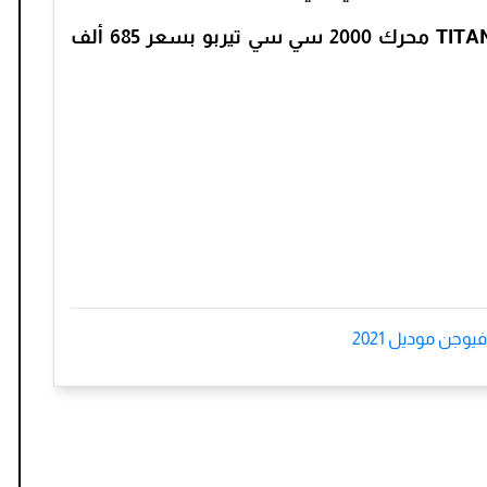
الفئة الثالثة أوتوماتيك موديل TITANIUM 2021 محرك 2000 سي سي تيربو بسعر 685 ألف
يوجن موديل 2021