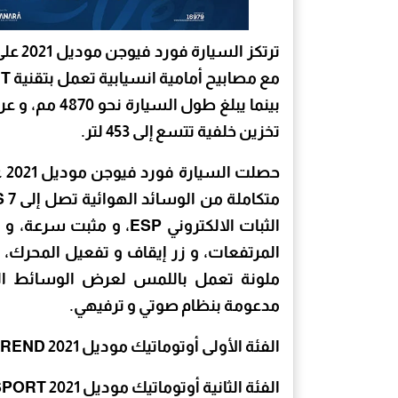
تخزين خلفية تتسع إلى 453 لتر.
حص
الثبات الالكتروني ESP، 
المرتفعات، و زر إيقاف و تفعيل المحرك، 
مدعومة بنظام صوتي و ترفيهي.
الفئة الأولى أوتوماتيك موديل TREND 2021محرك 2000 سي سي تيربو بسعر 580 ألف جنيه.
الفئة الثانية أوتوماتيك موديل SPORT 2021 محرك 2000 سي سي تيربو بسعر 630 ألف جنيه.