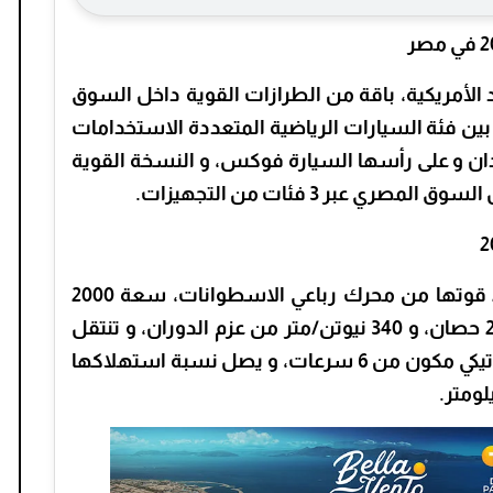
 الأمريكية، باقة من الطرازات القوية داخل السوق
 بين فئة السيارات الرياضية المتعددة الاستخدامات
ان و على رأسها السيارة فوكس، و النسخة القوية
تستمد السيارة فورد فيوجن موديل 2021 قوتها من محرك رباعي الاسطوانات، سعة 2000
سي سي، يستطيع أن ينتج قوة قدرها 240 حصان، و 340 نيوتن/متر من عزم الدوران، و تنتقل
السرعة إلى العجلات عبر ناقل حركة أوتوماتيكي مكون من 6 سرعات، و يصل نسبة استهلاكها